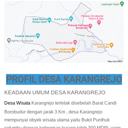
PROFIL DESA KARANGREJO
KEADAAN UMUM DESA
KARANGREJO
Desa Wisata
Karangrejo
terletak disebelah Barat
Candi
Borobudur
dengan
jarak
3
Km , desa Karangrejo
mempunyai obyek wisata utama yaitu Bukit Punthuk
setumbu dengan ketinggian kurang lebih 300 MDPL yang