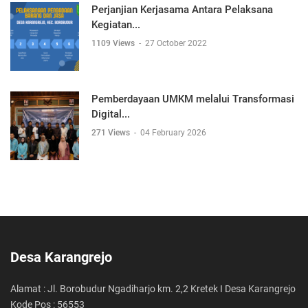
Perjanjian Kerjasama Antara Pelaksana
Kegiatan...
1109 Views
-
27 October 2022
Pemberdayaan UMKM melalui Transformasi
Digital...
271 Views
-
04 February 2026
Desa Karangrejo
Alamat : Jl. Borobudur Ngadiharjo km. 2,2 Kretek I Desa Karangrejo
Kode Pos : 56553