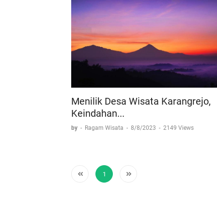
Menilik Desa Wisata Karangrejo,
Keindahan...
by
-
Ragam Wisata
-
8/8/2023
-
2149 Views
1