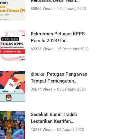
Kelurahan/Desa Telah...
80860 Views
-
17 January 2023
Rekrutmen Petugas KPPS
Pemilu 2024! Ini...
62336 Views
-
15 December 2023
dibuka! Petugas Pengawas
Tempat Pemungutan...
35674 Views
-
03 January 2024
Sedekah Bumi: Tradisi
Lestarikan Kearifan...
13248 Views
-
08 August 2023