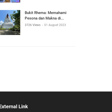
Bukit Rhema: Memahami
Pesona dan Makna di...
3726 Views
-
01 August 2023
External Link