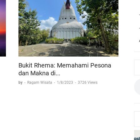
Bukit Rhema: Memahami Pesona
dan Makna di...
by
-
Ragam Wisata
-
1/8/2023
-
3726 Views