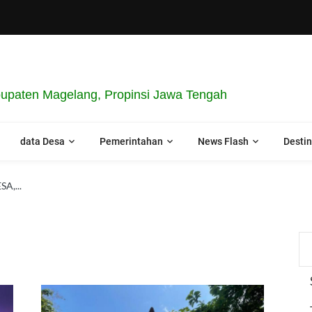
upaten Magelang, Propinsi Jawa Tengah
data Desa
Pemerintahan
News Flash
Destin
A,...